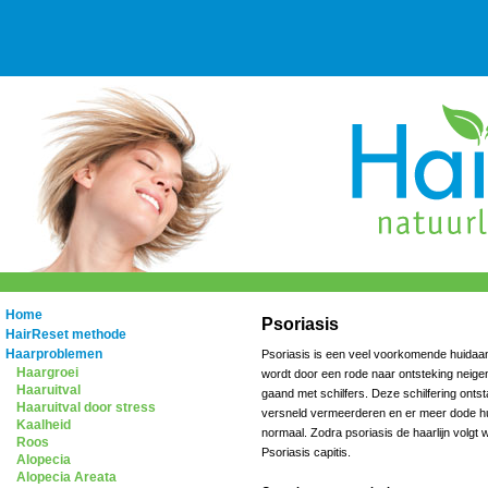
Home
Psoriasis
HairReset methode
Haarproblemen
Psoriasis is een veel voorkomende huidaa
Haargroei
wordt door een rode naar ontsteking neig
Haaruitval
gaand met schilfers. Deze schilfering ontst
Haaruitval door stress
versneld vermeerderen en er meer dode hu
Kaalheid
normaal. Zodra psoriasis de haarlijn volgt
Roos
Psoriasis capitis.
Alopecia
Alopecia Areata