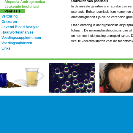
Oorzaken van psoriasis
Alopecia Androgenetica
Jeukende hoofdhuid
In de meeste gevallen is er sprake van een 
Psoriasis
psoriasis. Echter psoriasis kan komen en g
Verzuring
omstandigheden zijn die de versnelde groei
Ontzuren
Onze ervaring is dat bij psoriasis altijd sp
Levend Bloed Analyse
lichaam. De mineraalhuishouding is dan ui
Haarwortelanalyse
en hormoonhuishouding ontregeld raken. D
Voedingssupplementen
veel te veel afvalstoffen vast die tot ontst
Voedingsadviezen
Links